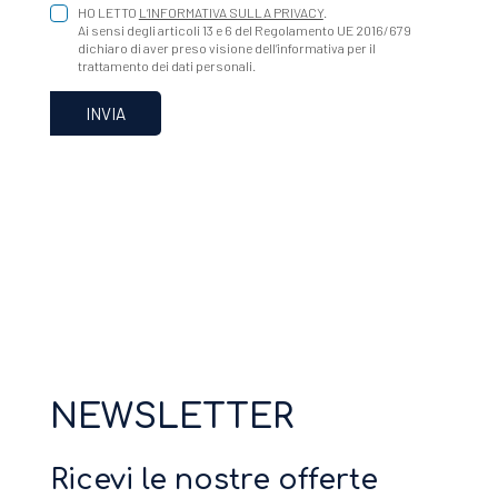
HO LETTO
L’INFORMATIVA SULLA PRIVACY
.
Ai sensi degli articoli 13 e 6 del Regolamento UE 2016/679
dichiaro di aver preso visione dell’informativa per il
trattamento dei dati personali.
NEWSLETTER
Ricevi le nostre offerte