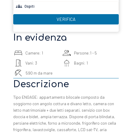
Ospiti
VERIFICA
In evidenza
(fino a 17 anni)
bed
group
Camere: 1
Persone:1 - 5
meeting_room
shower
Vani: 3
Bagni: 1
beach_access
590 m da mare
Descrizione
Tipo ENGAGE: appartamento bilocale composto da
soggiorno con angolo cottura e divano letto, camera con
letto matrimoniale + due letti separati, servizio con box
doccia e bidet, ampia terrazza. Dispone di porta blindata,
persiane elettriche, forno a microonde, frigorifero con cella
frigorifera, lavastoviglie, cassaforte, LCD sat-TV, aria