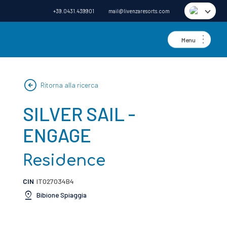
+39.0431.439901
mail@livenzaresorts.com
arrow_circle_left
Ritorna alla ricerca
SILVER SAIL -
ENGAGE
Residence
CIN
IT027034B4
pin_drop
Bibione Spiaggia