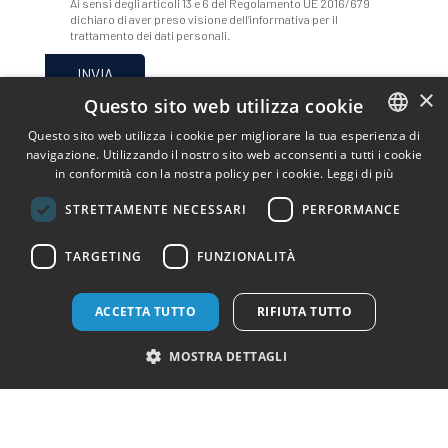
Ai sensi degli articoli 13 e 6 del Regolamento UE 2016/679
dichiaro di aver preso visione dell’informativa per il
trattamento dei dati personali.
×
Questo sito web utilizza cookie
Questo sito web utilizza i cookie per migliorare la tua esperienza di
navigazione. Utilizzando il nostro sito web acconsenti a tutti i cookie
ITALIAN
in conformità con la nostra policy per i cookie.
Leggi di più
SOCIAL NETWORKS
ENGLISH
STRETTAMENTE NECESSARI
PERFORMANCE
GERMAN
Diventa un fan!
TARGETING
FUNZIONALITÀ
ACCETTA TUTTO
RIFIUTA TUTTO
PRENOTA
MOSTRA DETTAGLI
CHI SIAMO
CONTATTI
LE NOSTRE STRUTTURE
CONDIZIONI DI LOCAZIONE