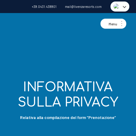
+39.0431.439901
mail@livenzaresorts.com
INFORMATIVA
SULLA PRIVACY
Relativa alla compilazione del form “Prenotazione”