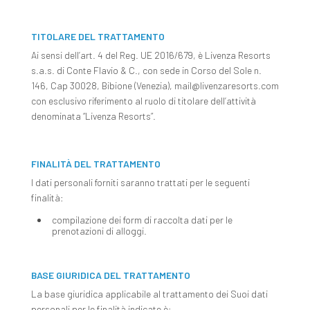
TITOLARE DEL TRATTAMENTO
Ai sensi dell’art. 4 del Reg. UE 2016/679, è Livenza Resorts
s.a.s. di Conte Flavio & C., con sede in Corso del Sole n.
146, Cap 30028, Bibione (Venezia), mail@livenzaresorts.com
con esclusivo riferimento al ruolo di titolare dell’attività
denominata “Livenza Resorts”.
FINALITÀ DEL TRATTAMENTO
I dati personali forniti saranno trattati per le seguenti
finalità:
compilazione dei form di raccolta dati per le
prenotazioni di alloggi.
BASE GIURIDICA DEL TRATTAMENTO
La base giuridica applicabile al trattamento dei Suoi dati
personali per le finalità indicate è: