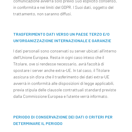
comunicazione avverrà solo previo Suo esplicito consenso,
in conformità e nei limiti del GDPR. I Suoi dati, oggetto del
trattamento, non saranno diffusi.
TRASFERIMENTO DATI VERSO UN PAESE TERZO E/O
UN'ORGANIZZAZIONE INTERNAZIONALE E GARANZIE
I dati personali sono conservati su server ubicati all’interno
dell’Unione Europea. Resta in ogni caso inteso che il
Titolare, ove si rendesse necessario, avrà facoltà di
spostare i server anche extra-UE. In tal caso, il Titolare
assicura sin d’ora che il trasferimento dei dati extra-UE
avverrà in conformità alle disposizioni di legge applicabili,
previa stipula delle clausole contrattuali standard previste
dalla Commissione Europea e l’utente verrà informato.
PERIODO DI CONSERVAZIONE DEI DATI O CRITERI PER
DETERMINARE IL PERIODO