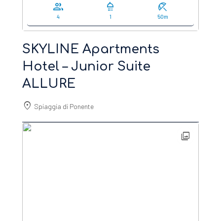
group
shower
beach_access
4
1
50m
SKYLINE Apartments
Hotel – Junior Suite
ALLURE
location_on
Spiaggia di Ponente
photo_library