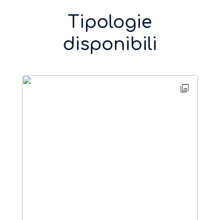
Tipologie
disponibili
photo_library