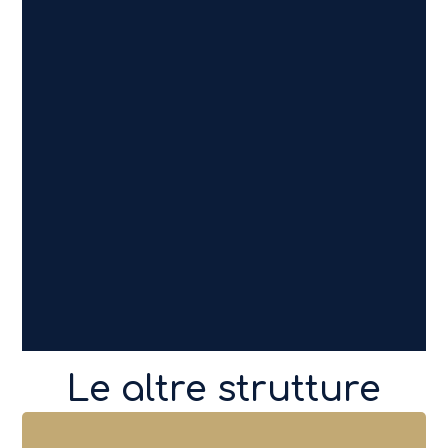
____________________________________
Le altre strutture