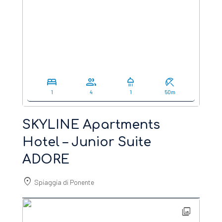
bed
group
shower
beach_access
1
4
1
50m
SKYLINE Apartments
Hotel – Junior Suite
ADORE
location_on
Spiaggia di Ponente
photo_library