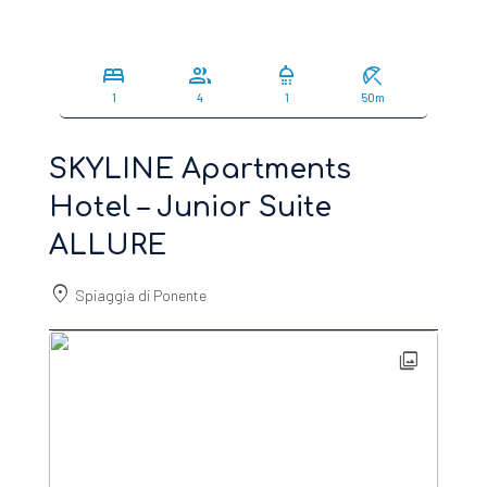
bed
group
shower
beach_access
1
4
1
50m
SKYLINE Apartments
Hotel – Junior Suite
ALLURE
location_on
Spiaggia di Ponente
photo_library