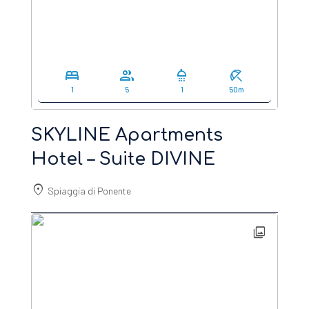
bed
group
shower
beach_access
1
5
1
50m
SKYLINE Apartments
Hotel – Suite DIVINE
location_on
Spiaggia di Ponente
photo_library