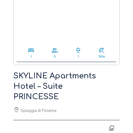
bed
group
shower
beach_access
1
5
1
50m
SKYLINE Apartments
Hotel – Suite
PRINCESSE
location_on
Spiaggia di Ponente
photo_library