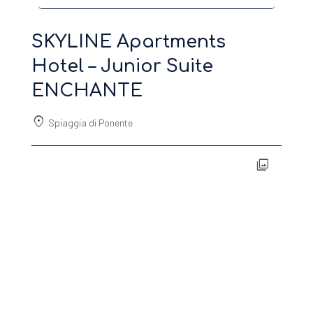
SKYLINE Apartments
Hotel – Junior Suite
ENCHANTE
location_on
Spiaggia di Ponente
photo_library