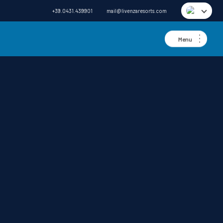
+39.0431.439901
mail@livenzaresorts.com