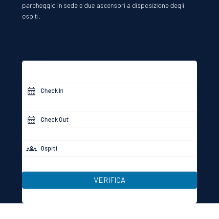
parcheggio in sede e due ascensori a disposizione degli
ospiti.
Check In
Check Out
Ospiti
VERIFICA
(fino a 17 anni)