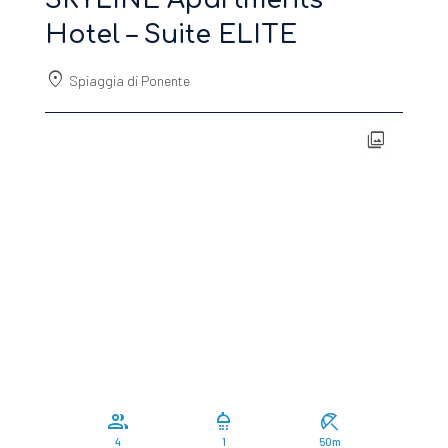
Hotel – Suite ELITE
location_on
Spiaggia di Ponente
photo_library
group
shower
beach_access
4
1
50m