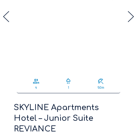
group
shower
beach_access
4
1
50m
SKYLINE Apartments
Hotel – Junior Suite
REVIANCE