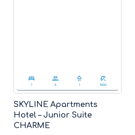
bed
group
shower
beach_access
1
4
1
50m
SKYLINE Apartments
Hotel – Junior Suite
CHARME