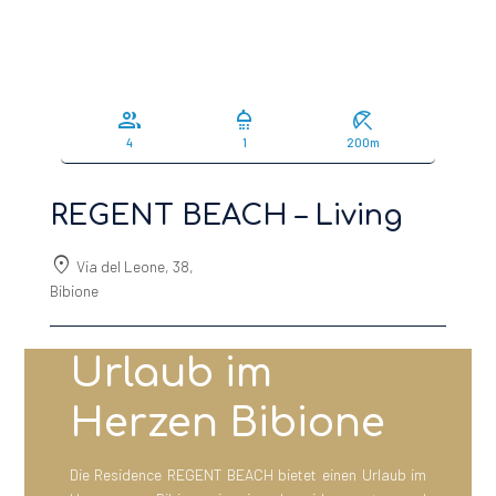
group
shower
beach_access
4
1
200m
REGENT BEACH – Living
location_on
Via del Leone, 38,
Bibione
Urlaub im
Herzen Bibione
Die Residence REGENT BEACH bietet einen Urlaub im