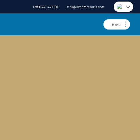
+39.0431.439901
mail@livenzaresorts.com