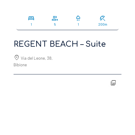
bed
group
shower
beach_access
1
5
1
200m
REGENT BEACH – Suite
location_on
Via del Leone, 38,
Bibione
photo_library