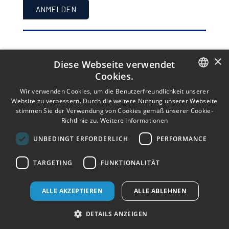
×
SOCIAL NETWORKS
Diese Webseite verwendet
Cookies.
ITALIAN
Wir verwenden Cookies, um die Benutzerfreundlichkeit unserer
Folgen Sie uns auf Social!
Website zu verbessern. Durch die weitere Nutzung unserer Webseite
ENGLISH
stimmen Sie der Verwendung von Cookies gemäß unserer Cookie-
Richtlinie zu.
Weitere Informationen
GERMAN
UNBEDINGT ERFORDERLICH
PERFORMANCE
BUCHEN
WER WIR SIND
TARGETING
FUNKTIONALITÄT
KONTAKTE
UNSERE UNTERKÜNFTE
ALLGEMEINE BEDINGUNGEN
ALLE AKZEPTIEREN
ALLE ABLEHNEN
DETAILS ANZEIGEN
© 2026 LIVENZARESORTS - IT04401530276
Datenschutzerklärung
|
Cookie Policy
|
Impressum