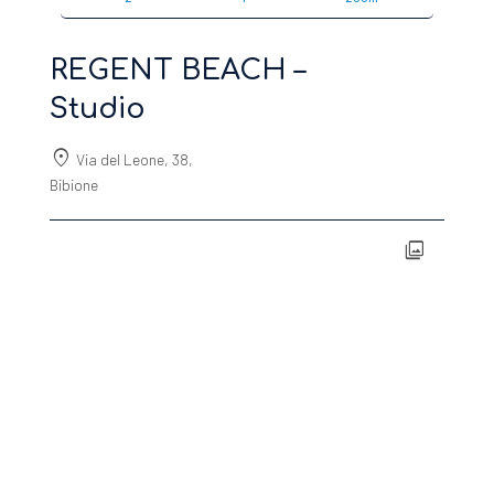
REGENT BEACH –
Studio
location_on
Via del Leone, 38,
Bibione
photo_library