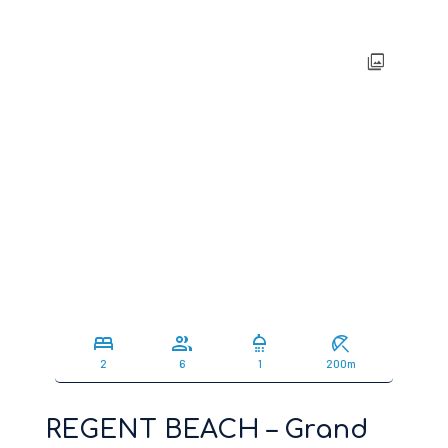
photo_library
bed
group
shower
beach_access
2
6
1
200m
REGENT BEACH – Grand